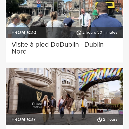
FROM €20
2 hours 30 minutes
Visite à pied DoDublin - Dublin
Nord
FROM €37
2 Hours