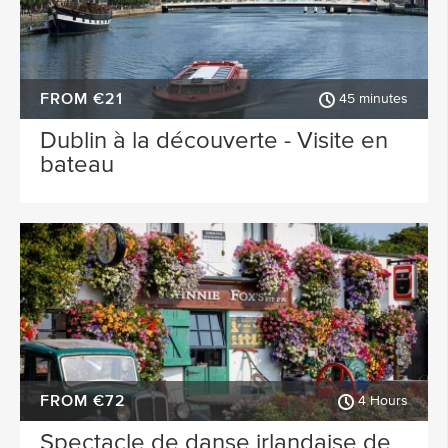
FROM €21
45 minutes
Dublin à la découverte - Visite en
bateau
FROM €72
4 Hours
Spectacle de danse irlandaise de