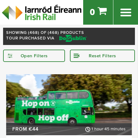
0
SHOWING (
468
) OF (468) PRODUCTS
TOUR PURCHASED VIA
Open Filters
Reset Filters
STARTING IN
Dublin
Kerry
Galway
Cork
Killarney
Kilkenny
SHOW MORE
FROM €44
1 hour 45 minutes