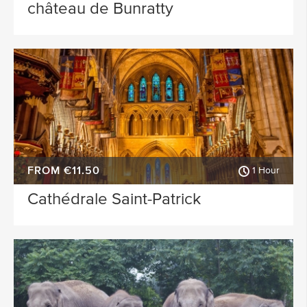
château de Bunratty
FROM €11.50
1 Hour
Cathédrale Saint-Patrick