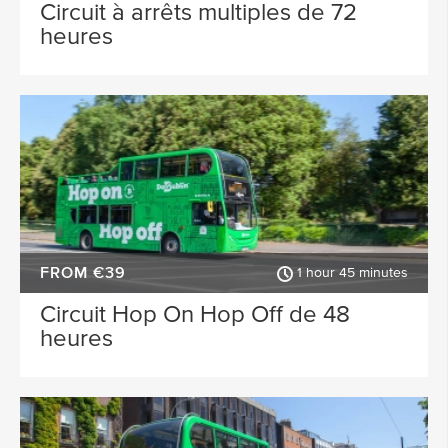
Donegal
Wexford
Circuit à arrêts multiples de 72
heures
ACTIVITY TYPE
Waterford
Wicklow
PLACE OF INTEREST
Sligo
Longford
Clare
Belfast
SPECIAL
Meath
Kildare
Dublin Airport
Down
FROM €39
Mayo
Howth
1 hour 45 minutes
Circuit Hop On Hop Off de 48
Roscommon
Monaghan
heures
Westmeath
Tipperary
Rosscommon
Offaly