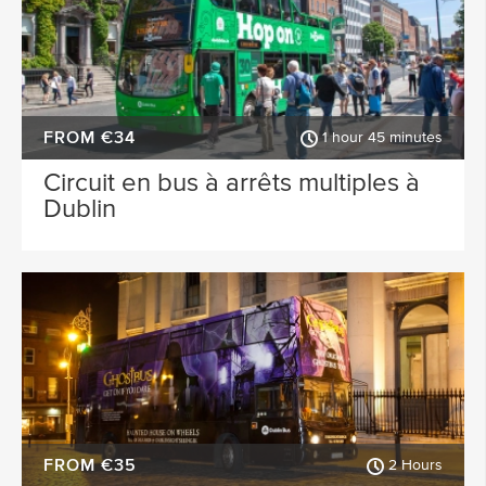
Limerick
Leitrim
Cobh
FROM €34
1 hour 45 minutes
Circuit en bus à arrêts multiples à
Dublin
FROM €35
2 Hours