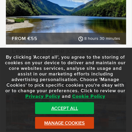
FROM €55
8 hours 30 minutes
L'excursion d'une journée originale
dans le Wicklow sauvage !
By clicking 'Accept all', you agree to the storing of
cookies on your device to deliver and maintain our
core websites services, analyse site usage and
assist in our marketing efforts including
advertising personalisation. Choose 'Manage
Cookies' to pick specific cookies you're okay with
or to change your preferences. Click to review our
Privacy Policy
and
Cookie Policy
ACCEPT ALL
MANAGE COOKIES