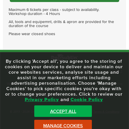
Maximum 6 tickets per class - subject to availability.
Workshop duration - 4 Hours
All, tools and equipemnt, drills & apron are provided for the
duration of the course
Please wear closed shoes
By clicking 'Accept all', you agree to the storing of
cookies on your device to deliver and maintain our
59 O'Connell Street Upper, North City, Dublin 1, D01 RX04
Call:
+353 1
core websites services, analyse site usage and
703 3024
Email:
info@dodublin.ie
assist in our marketing efforts including
advertising personalisation. Choose 'Manage
We've been entertaining visitors to our town since 1988. We're part of the
Cookies' to pick specific cookies you're okay with
fabric of Dublin City and we take great pride in delivering a real and
or to change your preferences. Click to review our
authentic tour experience to all of our visitors, one steeped in history but
Privacy Policy
and
Cookie Policy
one that also celebrates the city as she evolves.
ACCEPT ALL
© 2013 - 2026 DoDublin. All Rights Reserved.
Privacy Policy
|
Terms & Conditions
Front Desk Login
MANAGE COOKIES