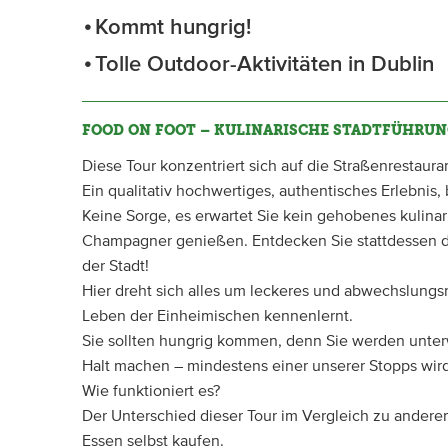
Kommt hungrig!
Tolle Outdoor-Aktivitäten in Dublin
FOOD ON FOOT – KULINARISCHE STADTFÜHRUN
Diese Tour konzentriert sich auf die Straßenrestaur
Ein qualitativ hochwertiges, authentisches Erlebnis
Keine Sorge, es erwartet Sie kein gehobenes kulin
Champagner genießen. Entdecken Sie stattdessen di
der Stadt!
Hier dreht sich alles um leckeres und abwechslungs
Leben der Einheimischen kennenlernt.
Sie sollten hungrig kommen, denn Sie werden unter
Halt machen – mindestens einer unserer Stopps wird
Wie funktioniert es?
Der Unterschied dieser Tour im Vergleich zu anderen 
Essen selbst kaufen.