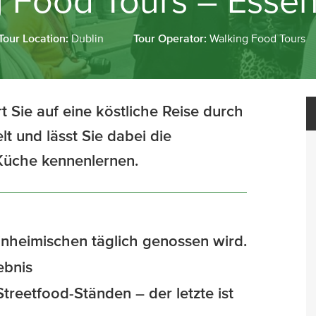
 Food Tours – Esse
Tour Location:
Dublin
Tour Operator:
Walking Food Tours
 Sie auf eine köstliche Reise durch
lt und lässt Sie dabei die
 Küche kennenlernen.
inheimischen täglich genossen wird.
ebnis
treetfood-Ständen – der letzte ist