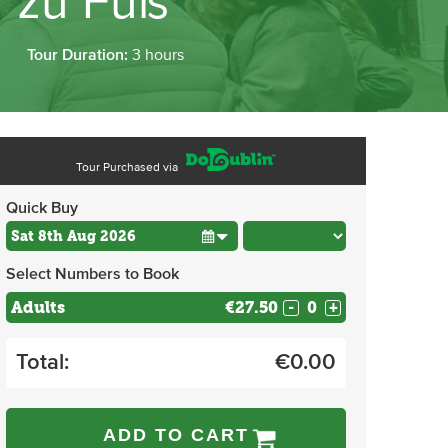
n zu Fuß
Tour Duration:
3 hours
Tour Purchased via
Quick Buy
Select Numbers to Book
Adults
€27.50
-
+
Total:
€
0.00
ADD TO CART