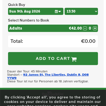
Quick Buy
Select Numbers to Book
Adults
€42.00
-
+
Total:
€
0.00
ADD TO CART
Dauer der Tour: 45 Minuten
Standort –
92 James St, The Liberties, Dublin 8, D08
YYW9
Diese Tour ist nur für Personen ab 18 Jahren verfügbar.
By clicking 'Accept all', you agree to the storing of
cookies on your device to deliver and maintain our
59 O'Connell Street Upper, North City, Dublin 1, D01 RX04
Call:
+353 1