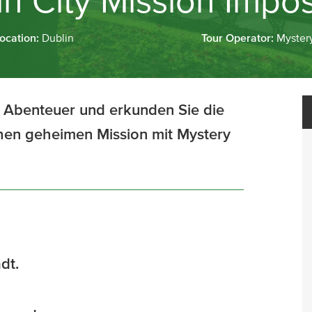
in City Mission Impos
Location:
Dublin
Tour Operator:
Mystery
 Abenteuer und erkunden Sie die
chen geheimen Mission mit Mystery
dt.