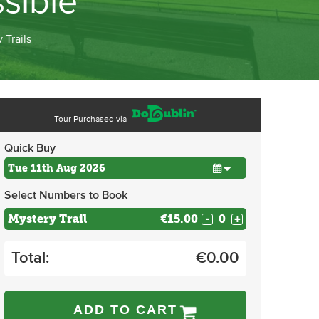
sible
 Trails
Tour Purchased via
Quick Buy
Select Numbers to Book
Mystery Trail
€15.00
-
+
Total:
€
0.00
ADD TO CART