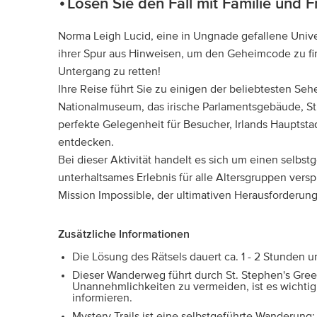
Lösen Sie den Fall mit Familie und 
Norma Leigh Lucid, eine in Ungnade gefallene Univer
ihrer Spur aus Hinweisen, um den Geheimcode zu fi
Untergang zu retten!
Ihre Reise führt Sie zu einigen der beliebtesten Se
Nationalmuseum, das irische Parlamentsgebäude, St.
perfekte Gelegenheit für Besucher, Irlands Hauptsta
entdecken.
Bei dieser Aktivität handelt es sich um einen selbst
unterhaltsames Erlebnis für alle Altersgruppen versp
Mission Impossible, der ultimativen Herausforderung
Zusätzliche Informationen
Die Lösung des Rätsels dauert ca. 1 - 2 Stunden un
Dieser Wanderweg führt durch St. Stephen's Gree
Unannehmlichkeiten zu vermeiden, ist es wichtig,
informieren.
Mystery Trails ist eine selbstgeführte Wanderung; 