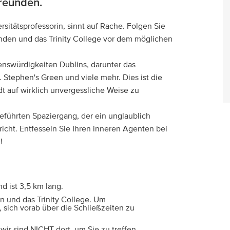
Freunden.
sitätsprofessorin, sinnt auf Rache. Folgen Sie
nden und das Trinity College vor dem möglichen
henswürdigkeiten Dublins, darunter das
 Stephen's Green und viele mehr. Dies ist die
dt auf wirklich unvergessliche Weise zu
geführten Spaziergang, der ein unglaublich
richt. Entfesseln Sie Ihren inneren Agenten bei
!
d ist 3,5 km lang.
n und das Trinity College. Um
 sich vorab über die Schließzeiten zu
wir sind NICHT dort, um Sie zu treffen.