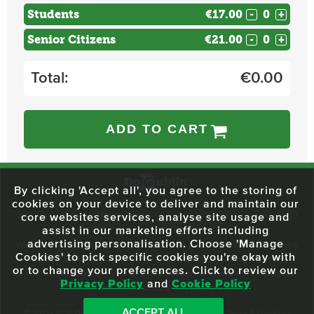
Students
€17.00
-
+
Senior Citizens
€21.00
-
+
Total:
€
0.00
ADD TO CART
By clicking 'Accept all', you agree to the storing of
cookies on your device to deliver and maintain our
59 O'Connell Street Upper, North City, Dublin 1, D01 RX04
Call:
+353 1
core websites services, analyse site usage and
703 3024
Email:
info@dodublin.ie
assist in our marketing efforts including
advertising personalisation. Choose 'Manage
We've been entertaining visitors to our town since 1988. We're part of the
Cookies' to pick specific cookies you're okay with
fabric of Dublin City and we take great pride in delivering a real and
or to change your preferences. Click to review our
authentic tour experience to all of our visitors, one steeped in history but
Privacy Policy
and
Cookie Policy
one that also celebrates the city as she evolves.
ACCEPT ALL
© 2013 - 2026 DoDublin. All Rights Reserved.
Privacy Policy
|
Terms & Conditions