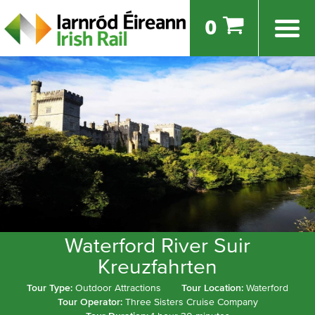
0
Waterford River Suir
Kreuzfahrten
Tour Type:
Outdoor Attractions
Tour Location:
Waterford
Tour Operator:
Three Sisters Cruise Company