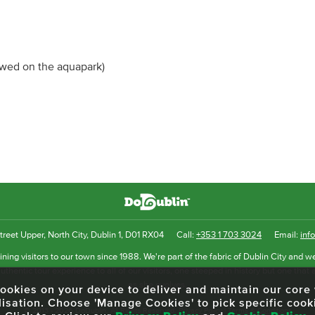
lowed on the aquapark)
reet Upper, North City, Dublin 1, D01 RX04
Call:
+353 1 703 3024
Email:
inf
ning visitors to our town since 1988. We're part of the fabric of Dublin City and we
uthentic tour experience to all of our visitors, one steeped in history but one that 
as she evolves.
f cookies on your device to deliver and maintain our cor
lisation. Choose 'Manage Cookies' to pick specific cook
© 2013 - 2026 DoDublin. All Rights Reserved.
Privacy Policy
|
Terms & Conditions