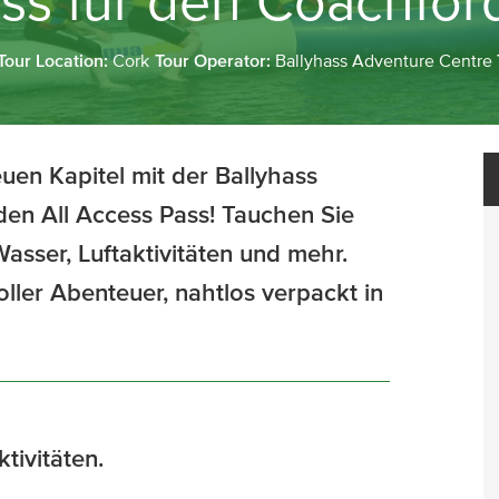
ss für den Coachford
Tour Location:
Cork
Tour Operator:
Ballyhass Adventure Centre
en Kapitel mit der Ballyhass
den All Access Pass! Tauchen Sie
asser, Luftaktivitäten und mehr.
voller Abenteuer, nahtlos verpackt in
tivitäten.