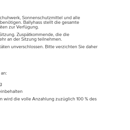
chuhwerk, Sonnenschutzmittel und alle
enötigen. Ballyhass stellt die gesamte
äten zur Verfügung.
r Sitzung. Zuspätkommende, die die
ehr an der Sitzung teilnehmen.
äten unverschlossen. Bitte verzichten Sie daher
 an:
g
einbehalten
en wird die volle Anzahlung zuzüglich 100 % des