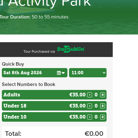
 Activity Park
Tour Duration:
50 to 55 minutes
Tour Purchased via
Quick Buy
Select Numbers to Book
Adults
€35.00
-
+
Under 18
€35.00
-
+
Under 10
€35.00
-
+
Total:
€
0.00