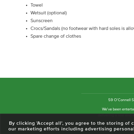
Towel
Wetsuit (optional)
Sunscreen
Crocs/Sandals (no footwear with hard soles is al
Spare change of clothes
59 O'Connell St
We've been entertai
delivering a real and a
By clicking 'Accept all', you agree to the storing o
our marketing efforts including advertising persona