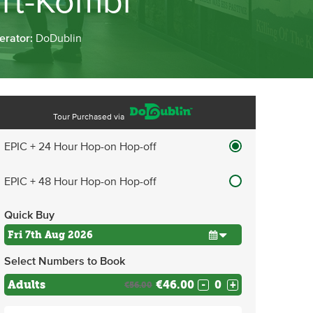
rt-Kombi
erator:
DoDublin
Tour Purchased via
EPIC + 24 Hour Hop-on Hop-off
EPIC + 48 Hour Hop-on Hop-off
Quick Buy
Select Numbers to Book
Adults
€46.00
-
+
€56.00