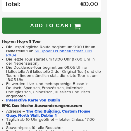
Total:
€
0.00
ADD TO CART
Hop-on Hop-off Tour
Die ursprüngliche Route beginnt um 9:00 Uhr an
Haltestelle 1 ab
59 Upper O'Connell Street. D01
RX04
Die letzte Tour startet um 18:00 Uhr (17:00 Uhr in
der Nebensaison).
Die Docklands-Tour beginnt um 09:05 Uhr an
Haltestelle A (Haltestelle 2 der Original-Tour) und die
Touren finden stündlich statt, die letzte Tour ist um
18:05 Uhr.
Es werden Live- und mehrsprachige Busse in
Deutsch, Spanisch, Französisch, Italienisch,
Portugiesisch, Chinesisch, Russisch und Irisch
angeboten.
Interaktive Karte von Dublin
EPIC Das Irische Auswanderungsmuseum
Adresse –
The Chq Building, Custom House
Quay, North Wall, Dublin 1
Täglich ab 10 Uhr geöffnet – letzter Einlass 17:00
Uhr
Souvenirpass für alle Besucher