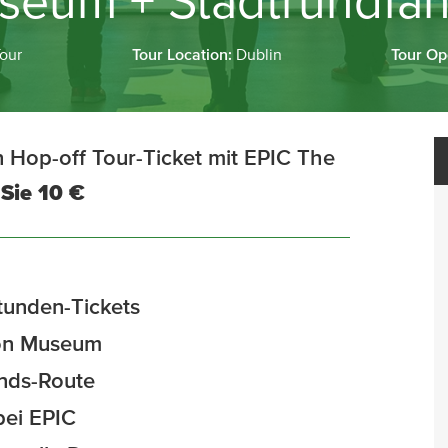
seum + Stadtrundfah
Tour
Tour Location:
Dublin
Tour Op
 Hop-off Tour-Ticket mit EPIC The
Sie 10 €
tunden-Tickets
tion Museum
ands-Route
bei EPIC