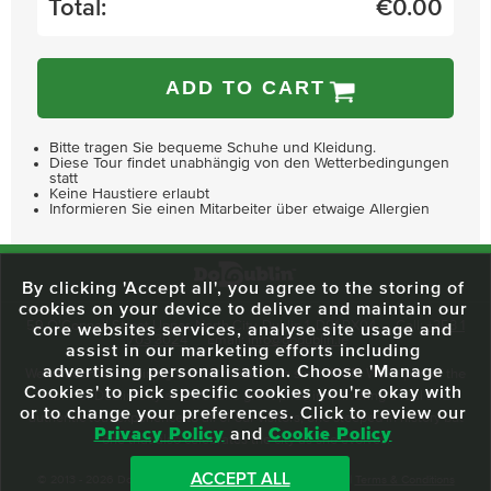
Total:
€
0.00
ADD TO CART
Bitte tragen Sie bequeme Schuhe und Kleidung.
Diese Tour findet unabhängig von den Wetterbedingungen
statt
Keine Haustiere erlaubt
Informieren Sie einen Mitarbeiter über etwaige Allergien
By clicking 'Accept all', you agree to the storing of
cookies on your device to deliver and maintain our
59 O'Connell Street Upper, North City, Dublin 1, D01 RX04
Call:
+353 1
core websites services, analyse site usage and
703 3024
Email:
info@dodublin.ie
assist in our marketing efforts including
advertising personalisation. Choose 'Manage
We've been entertaining visitors to our town since 1988. We're part of the
Cookies' to pick specific cookies you're okay with
fabric of Dublin City and we take great pride in delivering a real and
or to change your preferences. Click to review our
authentic tour experience to all of our visitors, one steeped in history but
Privacy Policy
and
Cookie Policy
one that also celebrates the city as she evolves.
ACCEPT ALL
© 2013 - 2026 DoDublin. All Rights Reserved.
Privacy Policy
|
Terms & Conditions