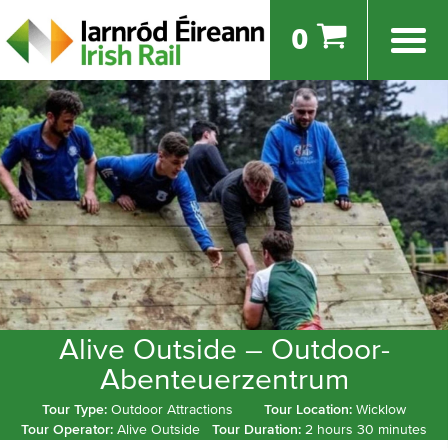
0
Alive Outside – Outdoor-
Abenteuerzentrum
Tour Type:
Outdoor Attractions
Tour Location:
Wicklow
Tour Operator:
Alive Outside
Tour Duration:
2 hours 30 minutes