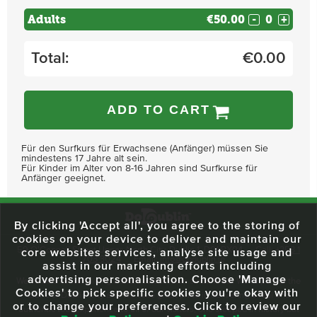
Adults
€50.00
-
+
Total:
€
0.00
ADD TO CART
Für den Surfkurs für Erwachsene (Anfänger) müssen Sie
mindestens 17 Jahre alt sein.
Für Kinder im Alter von 8-16 Jahren sind Surfkurse für
Anfänger geeignet.
By clicking 'Accept all', you agree to the storing of
cookies on your device to deliver and maintain our
59 O'Connell Street Upper, North City, Dublin 1, D01 RX04
Call:
+353 1
core websites services, analyse site usage and
703 3024
Email:
info@dodublin.ie
assist in our marketing efforts including
advertising personalisation. Choose 'Manage
We've been entertaining visitors to our town since 1988. We're part of the
Cookies' to pick specific cookies you're okay with
fabric of Dublin City and we take great pride in delivering a real and
or to change your preferences. Click to review our
authentic tour experience to all of our visitors, one steeped in history but