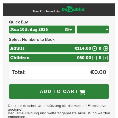
Tour Purchased via
Quick Buy
Select Numbers to Book
Adults
€114.00
-
+
Children
€60.00
-
+
Total:
€
0.00
ADD TO CART
Dank elektrischer Unterstützung für die meisten Fitnesslevel
geeignet.
Bequeme Kleidung und wetterangepasste Ausrüstung werden
empfohlen.