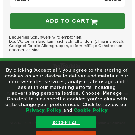
ADD TO CART
Bequemes Schuhwerk wird empfohlen.
Das Wetter in Irland kann sich schnell ändern (clima irlandés!).
Geeignet für alle Altersgruppen, sofern mäßige Gehstrecken
erforderlich sind.
By clicking 'Accept all', you agree to the storing of
cookies on your device to deliver and maintain our
59 O'Connell Street Upper, North City, Dublin 1, D01 RX04
Call:
+353 1
core websites services, analyse site usage and
703 3024
Email:
info@dodublin.ie
assist in our marketing efforts including
advertising personalisation. Choose 'Manage
We've been entertaining visitors to our town since 1988. We're part of the
Cookies' to pick specific cookies you're okay with
fabric of Dublin City and we take great pride in delivering a real and
or to change your preferences. Click to review our
authentic tour experience to all of our visitors, one steeped in history but
Privacy Policy
and
Cookie Policy
one that also celebrates the city as she evolves.
ACCEPT ALL
© 2013 - 2026 DoDublin. All Rights Reserved.
Privacy Policy
|
Terms & Conditions
Front Desk Login