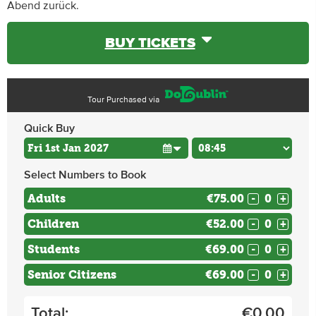
Abend zurück.
BUY TICKETS
Tour Purchased via
Quick Buy
Select Numbers to Book
Adults
€75.00
-
+
Children
€52.00
-
+
Students
€69.00
-
+
Senior Citizens
€69.00
-
+
Total:
€
0.00