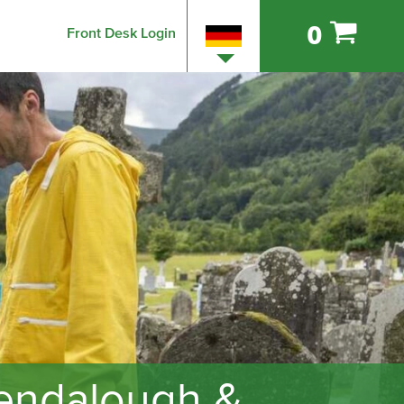
0
Front Desk Login
lendalough &