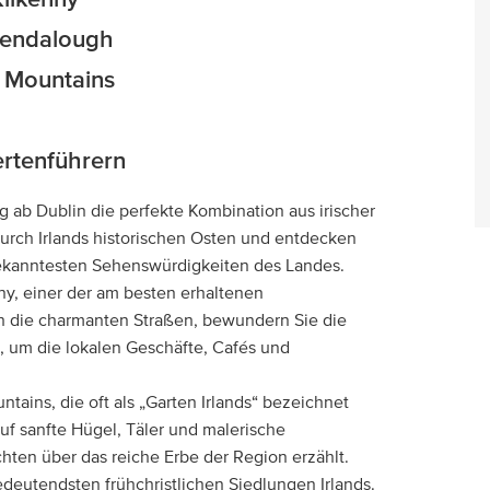
Kilkenny
Glendalough
 Mountains
rtenführern
 ab Dublin die perfekte Kombination aus irischer
durch Irlands historischen Osten und entdecken
 bekanntesten Sehenswürdigkeiten des Landes.
ny, einer der am besten erhaltenen
rch die charmanten Straßen, bewundern Sie die
it, um die lokalen Geschäfte, Cafés und
tains, die oft als „Garten Irlands“ bezeichnet
 sanfte Hügel, Täler und malerische
hten über das reiche Erbe der Region erzählt.
deutendsten frühchristlichen Siedlungen Irlands.