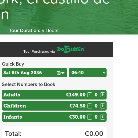
en
Tour Duration:
9 Hours
Tour Purchased via
Quick Buy
Select Numbers to Book
Adults
€149.00
-
+
Children
€74.50
-
+
Infants
€30.00
-
+
Total:
€
0.00