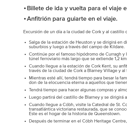
Billete de ida y vuelta para el viaje 
Anfitrión para guiarte en el viaje.
Excursión de un día a la ciudad de Cork y al castillo
Salga de la estación de Heuston y se dirigirá en d
suburbios y luego a través del campo de Kildare.
Continúe por el famoso hipódromo de Curragh y lue
túnel ferroviario más largo que se extiende 1,2 km
Cuando llegue a la estación de Cork Kent, su anfitr
través de la ciudad de Cork a Blarney Village y al
Mientras esté allí, tendrá tiempo para besar la fa
don de la elocuencia eterna a aquellos que tienen
Tendrá tiempo para hacer algunas compras y almo
Luego partirá del castillo de Blarney y se dirigirá
Cuando llegue a Cóbh, visite la Catedral de St. C
transatlántica victoriana restaurada, que se con
Este es el hogar de la historia de Queenstown.
Después de terminar en el Cóbh Heritage Centre, v