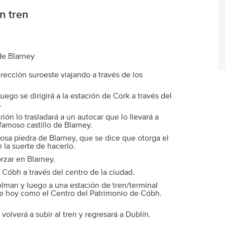
en tren
 de Blarney
irección suroeste viajando a través de los
go se dirigirá a la estación de Cork a través del
.
ión lo trasladará a un autocar que lo llevará a
 famoso castillo de Blarney.
mosa piedra de Blarney, que se dice que otorga el
 la suerte de hacerlo.
rzar en Blarney.
 a Cóbh a través del centro de la ciudad.
olman y luego a una estación de tren/terminal
oce hoy como el Centro del Patrimonio de Cóbh.
olverá a subir al tren y regresará a Dublín.