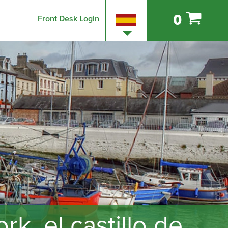
0
Front Desk Login
k, el castillo de