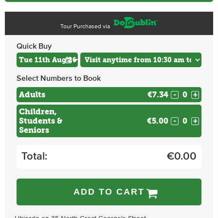
Tour Purchased via
Quick Buy
Select Numbers to Book
Adults
€7.34
-
+
Children,
Students &
€5.00
-
+
Seniors
Total:
€
0.00
ADD TO CART