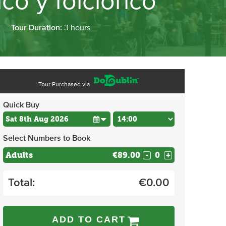
co y folclórico
Tour Duration:
3 hours
Tour Purchased via
Quick Buy
Select Numbers to Book
Adults
€89.00
-
+
Total:
€
0.00
ADD TO CART