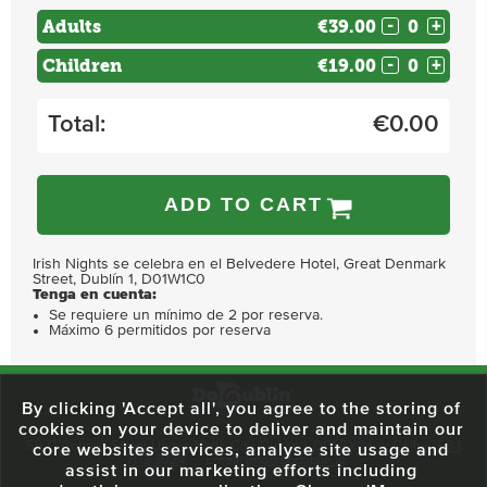
Adults
€39.00
-
+
Children
€19.00
-
+
Total:
€
0.00
ADD TO CART
Irish Nights se celebra en el Belvedere Hotel, Great Denmark
Street, Dublín 1, D01W1C0
Tenga en cuenta:
Se requiere un mínimo de 2 por reserva.
Máximo 6 permitidos por reserva
By clicking 'Accept all', you agree to the storing of
cookies on your device to deliver and maintain our
59 O'Connell Street Upper, North City, Dublin 1, D01 RX04
Call:
+353 1
core websites services, analyse site usage and
703 3024
Email:
info@dodublin.ie
assist in our marketing efforts including