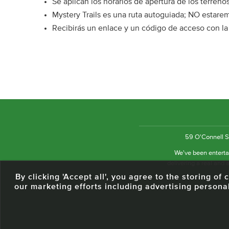
Se aplican los horarios de apertura de los terrenos
Mystery Trails es una ruta autoguiada; NO estaremos
Recibirás un enlace y un código de acceso con la
59 O'Connell St
We've been entertai
delivering a real and a
By clicking 'Accept all', you agree to the storing o
our marketing efforts including advertising persona