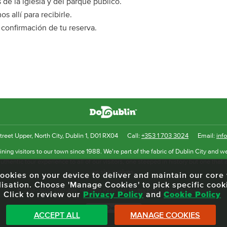
 de la iglesia y del parque público.
 allí para recibirle.
 confirmación de tu reserva.
reet Upper, North City, Dublin 1, D01 RX04
Call:
+353 1 703 3024
Email:
inf
ning visitors to our town since 1988. We're part of the fabric of Dublin City and we
uthentic tour experience to all of our visitors, one steeped in history but one that 
as she evolves.
f cookies on your device to deliver and maintain our cor
lisation. Choose 'Manage Cookies' to pick specific cook
© 2013 - 2026 DoDublin. All Rights Reserved.
Privacy Policy
|
Terms & Conditions
Click to review our
Privacy Policy
and
Cookie Policy
Front Desk Login
ACCEPT ALL
MANAGE COOKIES