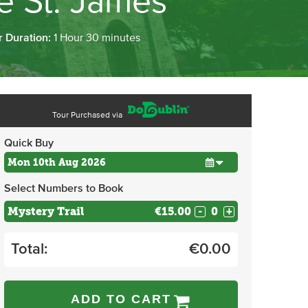
e St. James
r Duration:
1 Hour 30 minutes
Tour Purchased via
Quick Buy
Select Numbers to Book
Mystery Trail
€15.00
-
+
Total:
€
0.00
ADD TO CART