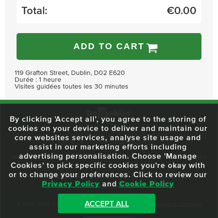
Total:
€
0.00
ADD TO CART
119 Grafton Street, Dublin, D02 E620
Durée : 1 heure
Visites guidées toutes les 30 minutes
By clicking 'Accept all', you agree to the storing of
cookies on your device to deliver and maintain our
59 O'Connell Street Upper, North City, Dublin 1, D01 RX04
Call:
+353 1
core websites services, analyse site usage and
703 3024
Email:
info@dodublin.ie
assist in our marketing efforts including
advertising personalisation. Choose 'Manage
We've been entertaining visitors to our town since 1988. We're part of the
Cookies' to pick specific cookies you're okay with
fabric of Dublin City and we take great pride in delivering a real and
or to change your preferences. Click to review our
authentic tour experience to all of our visitors, one steeped in history but
Privacy Policy
and
Cookie Policy
one that also celebrates the city as she evolves.
ACCEPT ALL
© 2013 - 2026 DoDublin. All Rights Reserved.
Privacy Policy
|
Terms & Conditions