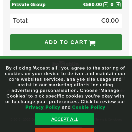
Private Group
€580.00
-
+
Total:
€
0.00
ADD TO CART
By clicking 'Accept all', you agree to the storing of
cookies on your device to deliver and maintain our
59 O'Connell Street Upper, North City, Dublin 1, D01 RX04
Call:
+353 1
core websites services, analyse site usage and
703 3024
Email:
info@dodublin.ie
assist in our marketing efforts including
advertising personalisation. Choose 'Manage
We've been entertaining visitors to our town since 1988. We're part of the
Cookies' to pick specific cookies you're okay with
fabric of Dublin City and we take great pride in delivering a real and
or to change your preferences. Click to review our
authentic tour experience to all of our visitors, one steeped in history but
Privacy Policy
and
Cookie Policy
one that also celebrates the city as she evolves.
ACCEPT ALL
© 2013 - 2026 DoDublin. All Rights Reserved.
Privacy Policy
|
Terms & Conditions
Front Desk Login