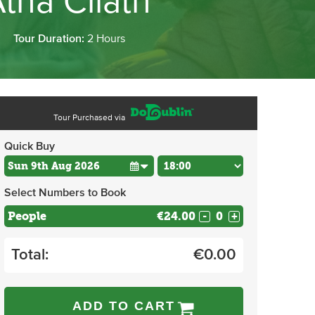
tha Cliath
Tour Duration:
2 Hours
Tour Purchased via
Quick Buy
Select Numbers to Book
People
€24.00
-
+
Total:
€
0.00
ADD TO CART