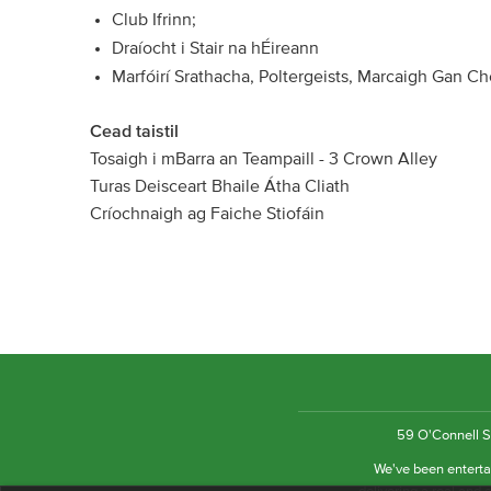
Club Ifrinn;
Draíocht i Stair na hÉireann
Marfóirí Srathacha, Poltergeists, Marcaigh Gan C
Cead taistil
Tosaigh i mBarra an Teampaill - 3 Crown Alley
Turas Deisceart Bhaile Átha Cliath
Críochnaigh ag Faiche Stiofáin
59 O'Connell St
We've been entertai