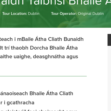
aidh Taibhsí Bhaile Á
Tour Location:
Dublin
Tour Operator:
Original Dublin
steach i mBaile Átha Cliath Bunaidh
ilt trí thaobh Dorcha Bhaile Átha
laithe uaighe, deasghnátha agus
ánaoiseach Bhaile Átha Cliath
r i gcathracha