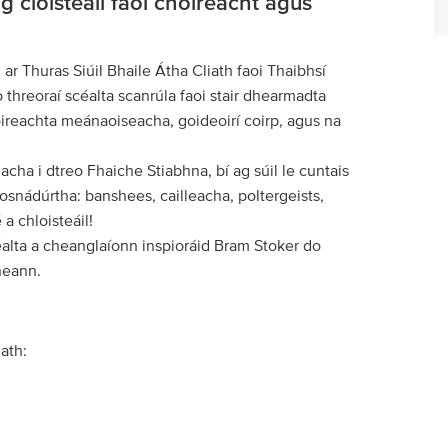
ag cloisteáil faoi choireacht agus
 ar Thuras Siúil Bhaile Átha Cliath faoi Thaibhsí
 threoraí scéalta scanrúla faoi stair dhearmadta
oireachta meánaoiseacha, goideoirí coirp, agus na
hacha i dtreo Fhaiche Stiabhna, bí ag súil le cuntais
osnádúrtha: banshees, cailleacha, poltergeists,
 a chloisteáil!
céalta a cheanglaíonn inspioráid Bram Stoker do
heann.
iath: