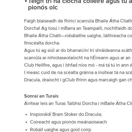
Téigh trí na clocha coiléire agus tú 
pionós olc
Faigh blaiseadh de fhíricí scanrúla Bhaile Átha Cliath
Dorcha! Ag tosú i mBarra an Teampaill, nochtfaidh do
Bhaile Átha Cliath—robálaithe uaighe, láithreacha c
finscéalta dorcha.
Agus tú ag siúl ar do bharraicíní trí shráideanna scát
scanrúla ar mhiotaseolaíocht na hÉireann agus ar an 
Club Hellfire, agus i bhfad níos mó - má tá tú in ann é
I measc cuid de na scéalta gránna a insítear tá na s
Dracula, draíocht i gClub Ifrinn agus marcaigh gan c
Sonraí an Turais
Áirítear leis an Turas Taibhsí Dorcha i mBaile Átha Cl
Inspioráidí Bram Stoker do Dracula;
Coireacht agus pionós meánaoiseach
Robáil uaighe agus goid coirp