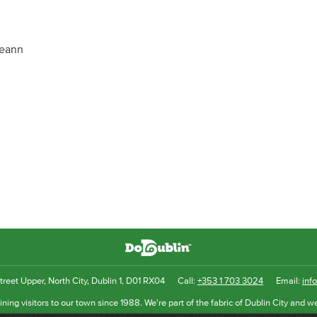
heann
reet Upper, North City, Dublin 1, D01 RX04
Call:
+353 1 703 3024
Email:
inf
ning visitors to our town since 1988. We're part of the fabric of Dublin City and we