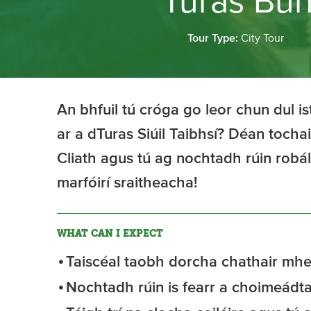
Turas Bun
Tour Type:
City Tour
An bhfuil tú cróga go leor chun dul i
ar a dTuras Siúil Taibhsí? Déan tocha
Cliath agus tú ag nochtadh rúin robá
marfóirí sraitheacha!
WHAT CAN I EXPECT
Taiscéal taobh dorcha chathair mhe
Nochtadh rúin is fearr a choimeádta