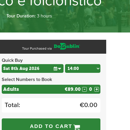
o e folcloristico
Tour Duration:
3 hours
Tour Purchased via
Quick Buy
Select Numbers to Book
Adults
€89.00
-
+
Total:
€
0.00
ADD TO CART