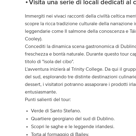
Visita una serie di locali dedicati al 
Immergiti nei vivaci racconti della civiltà celtica ment
scopre la ricca tradizione culturale della narrazione 
leggendarie come Il salmone della conoscenza e Táin
Cooley).
Concediti la dinamica scena gastronomica di Dublino, 
freschezza e bontà naturale. Durante questo tour capi
titolo di "isola del cibo".
L'avventura inizierà al Trinity College. Da qui il grup
del sud, esplorando tre distinte destinazioni culinarie. 
dessert, i visitatori potranno assaporare i prodotti irl
entusiasmante.
Punti salienti del tour:
Verde di Santo Stefano.
Quartiere georgiano del sud di Dublino.
Scopri le saghe e le leggende irlandesi.
Torta al formaggio di Bailey.