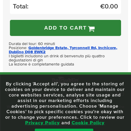
Total:
€
0.00
ADD TO CART
Durata del tour: 60 minuti
Posizione:
Goldenbridge Estate, Tyrconnell Rd, Inchicore,
Dublino D08 EWK2
I biglietti includono un drink di benvenuto più quattro
degustazioni di gin
La lezione è completamente guidata
By clicking 'Accept all', you agree to the storing of
cookies on your device to deliver and maintain our
59 O'Connell Street Upper, North City, Dublin 1, D01 RX04
Call:
+353 1
core websites services, analyse site usage and
703 3024
Email:
info@dodublin.ie
assist in our marketing efforts including
advertising personalisation. Choose 'Manage
We've been entertaining visitors to our town since 1988. We're part of the
Cookies' to pick specific cookies you're okay with
fabric of Dublin City and we take great pride in delivering a real and
or to change your preferences. Click to review our
authentic tour experience to all of our visitors, one steeped in history but
Privacy Policy
and
Cookie Policy
one that also celebrates the city as she evolves.