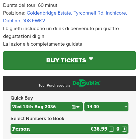
Durata del tour: 60 minuti
Posizione:
Goldenbridge Estate, Tyrconnell Rd, Inchicore,
Dublino D08 EWK2
I biglietti includono un drink di benvenuto più quattro
degustazioni di gin
La lezione è completamente guidata
BUY TICKETS
Tour Purchased via
Quick Buy
Select Numbers to Book
Person
€36.99
-
+