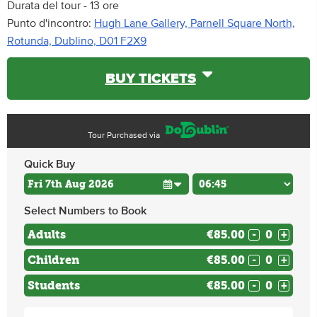
Durata del tour - 13 ore
Punto d'incontro:
Hugh Lane Gallery, Parnell Square North,
Rotunda, Dublino, D01 F2X9
BUY TICKETS
Tour Purchased via
Quick Buy
Select Numbers to Book
Adults
€85.00
-
+
Children
€85.00
-
+
Students
€85.00
-
+