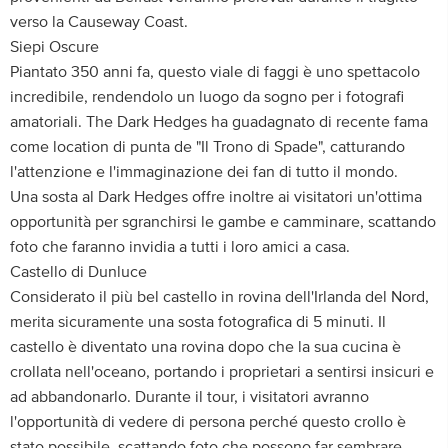
verso la Causeway Coast.
Siepi Oscure
Piantato 350 anni fa, questo viale di faggi è uno spettacolo
incredibile, rendendolo un luogo da sogno per i fotografi
amatoriali. The Dark Hedges ha guadagnato di recente fama
come location di punta de "Il Trono di Spade", catturando
l'attenzione e l'immaginazione dei fan di tutto il mondo.
Una sosta al Dark Hedges offre inoltre ai visitatori un'ottima
opportunità per sgranchirsi le gambe e camminare, scattando
foto che faranno invidia a tutti i loro amici a casa.
Castello di Dunluce
Considerato il più bel castello in rovina dell'Irlanda del Nord,
merita sicuramente una sosta fotografica di 5 minuti. Il
castello è diventato una rovina dopo che la sua cucina è
crollata nell'oceano, portando i proprietari a sentirsi insicuri e
ad abbandonarlo. Durante il tour, i visitatori avranno
l'opportunità di vedere di persona perché questo crollo è
stato possibile, scattando foto che possono far sembrare