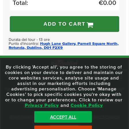
Total:
€
0.00
ADD TO CART
Durata del tour - 13 ore
Punto d'incontro:
Hugh Lane Gallery, Parnell Square North,
Rotunda, Dublino, D01 F2X9
By clicking 'Accept all', you agree to the storing of
cookies on your device to deliver and maintain our
59 O'Connell Street Upper, North City, Dublin 1, D01 RX04
Call:
+353 1
core websites services, analyse site usage and
703 3024
Email:
info@dodublin.ie
assist in our marketing efforts including
advertising personalisation. Choose 'Manage
We've been entertaining visitors to our town since 1988. We're part of the
Cookies' to pick specific cookies you're okay with
fabric of Dublin City and we take great pride in delivering a real and
or to change your preferences. Click to review our
authentic tour experience to all of our visitors, one steeped in history but
Privacy Policy
and
Cookie Policy
one that also celebrates the city as she evolves.
ACCEPT ALL
© 2013 - 2026 DoDublin. All Rights Reserved.
Privacy Policy
|
Terms & Conditions
Front Desk Login