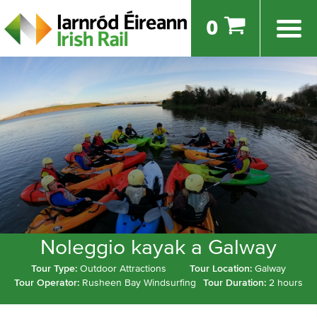
0
Noleggio kayak a Galway
Tour Type:
Outdoor Attractions
Tour Location:
Galway
Tour Operator:
Rusheen Bay Windsurfing
Tour Duration:
2 hours