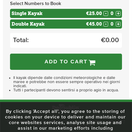
Select Numbers to Book
Single Kayak
€25.00
-
+
Double Kayak
€45.00
-
+
Total:
€
0.00
ADD TO CART
Il kayak dipende dalle condizioni meteorologiche e dalle
maree e potrebbe non essere sempre operativo nei giorni
indicati.
Tutti i partecipanti devono sentirsi a proprio agio in acqua.
By clicking 'Accept all', you agree to the storing of
cookies on your device to deliver and maintain our
59 O'Connell Street Upper, North City, Dublin 1, D01 RX04
Call:
+353 1
core websites services, analyse site usage and
703 3024
Email:
info@dodublin.ie
assist in our marketing efforts including