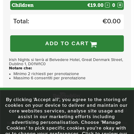
Children
€19.00
-
+
Total:
€
0.00
ADD TO CART
Irish Nights si terrà al Belvedere Hotel, Great Denmark Street,
Dublino 1, D01W1C0
Notare che:
Minimo 2 richiesti per prenotazione
Massimo 6 consentiti per prenotazione
By clicking 'Accept all', you agree to the storing of
cookies on your device to deliver and maintain our
59 O'Connell Street Upper, North City, Dublin 1, D01 RX04
Call:
+353 1
core websites services, analyse site usage and
703 3024
Email:
info@dodublin.ie
assist in our marketing efforts including
advertising personalisation. Choose 'Manage
We've been entertaining visitors to our town since 1988. We're part of the
Cookies' to pick specific cookies you're okay with
fabric of Dublin City and we take great pride in delivering a real and
or to change your preferences. Click to review our