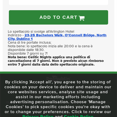
ADD TO CART
Lo spettacolo si svolge all'Arlington Hotel
Indirizzo -
23-25 Bachelors Walk, O'Connell Bridge, North
City, Dublino 1
Cena di tre portate inclusa;
Nota bene: lo spettacolo inizia alle 20:00 e la cena è
disponibile dalle 18:30.
Disponibile 7 giorni su 7!
Nota bene: Celitic Nights applica una politica di
cancellazione di 7 giorni. Non è previsto alcun rimborso
entro 7 giorni dalla data dello spettacolo originale.
By clicking 'Accept all', you agree to the storing of
cookies on your device to deliver and maintain our
59 O'Connell Street Upper, North City, Dublin 1, D01 RX04
Call:
+353 1
core websites services, analyse site usage and
703 3024
Email:
info@dodublin.ie
assist in our marketing efforts including
advertising personalisation. Choose 'Manage
We've been entertaining visitors to our town since 1988. We're part of the
Cookies' to pick specific cookies you're okay with
fabric of Dublin City and we take great pride in delivering a real and
or to change your preferences. Click to review our
authentic tour experience to all of our visitors, one steeped in history but
Privacy Policy
and
Cookie Policy