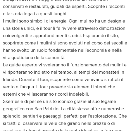
conservati e restaurati, guidati da esperti. Scoprite i racconti
e la storia legati a questi luoghi.
I mulini sono simboli di energia. Ogni mulino ha un design e
una storia unici, e il tour li fa rivivere attraverso dimostrazioni
coinvolgenti e approfondimenti storici. Esplorando il sito,
scoprirete come i mulini si sono evoluti nel corso dei secoli e
hanno svolto un ruolo fondamentale nell'economia e nella
vita quotidiana della comunità.
Le guide esperte vi sveleranno il funzionamento dei mulini e
vi riporteranno indietro nel tempo, ai tempi dei monasteri in
Irlanda. Durante il tour, scoprirete come venivano sfruttati il
vento e l'acqua. Il tour prevede sia elementi interni che
esterni che vi lasceranno ricordi indelebili.
Skerries è di per sé un sito iconico grazie al suo legame
geografico con San Patrizio. La città stessa offre numerosi e
splendidi sentieri e paesaggi, perfetti per l'esplorazione. Che
si tratti di osservare le vele che girano nella brezza o di
ascoltare il ritmo rilassante della ruota idraulica in funzione,