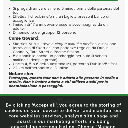
Si prega di arrivare almeno 5 minuti prima della partenza del
tour
Effettua il check-in e/o ritira i biglietti presso il banco di
accoglienza
I minori di 17 anni devono essere accompagnati da un
adulto.
Dimensione del gruppo: 12 persone
Come trovarci:
Skerries Mills si trova a
cinque minuti a piedi
dalla stazione
ferroviaria di Skerries, con partenze regolari da Dublin
Connolly, Tara Street o Pearse Station.
È disponibile anche un parcheggio per auto (il sabato
mattina si riempie presto).
Uscita 4, 5 o 6 dell'autostrada M1, percorso Dublino/Belfast.
22 km dall'aeroporto di Dublino.
Notare che:
Purtroppo, questo tour non è adatto alle persone in sedia a
rotelle. Non è inoltre adatto a chi utilizza ausili per la
deambulazione o passeggini.
By clicking 'Accept all', you agree to the storing of
cookies on your device to deliver and maintain our
59 O'Connell Street Upper, North City, Dublin 1, D01 RX04
Call:
+353 1
core websites services, analyse site usage and
703 3024
Email:
info@dodublin.ie
assist in our marketing efforts including
advertising personalisation. Choose 'Manage
We've been entertaining visitors to our town since 1988. We're part of the