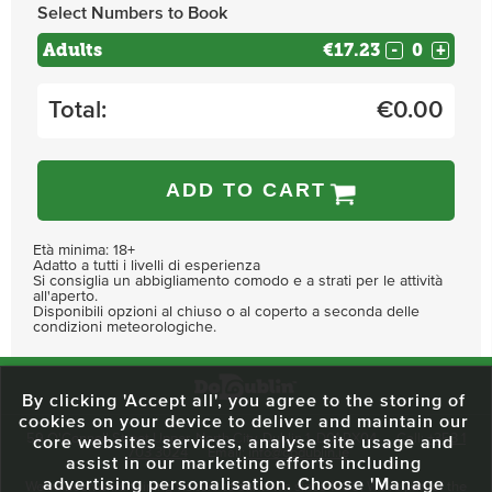
Select Numbers to Book
Adults
€17.23
-
+
Total:
€
0.00
ADD TO CART
Età minima: 18+
Adatto a tutti i livelli di esperienza
Si consiglia un abbigliamento comodo e a strati per le attività
all'aperto.
Disponibili opzioni al chiuso o al coperto a seconda delle
condizioni meteorologiche.
By clicking 'Accept all', you agree to the storing of
cookies on your device to deliver and maintain our
59 O'Connell Street Upper, North City, Dublin 1, D01 RX04
Call:
+353 1
core websites services, analyse site usage and
703 3024
Email:
info@dodublin.ie
assist in our marketing efforts including
advertising personalisation. Choose 'Manage
We've been entertaining visitors to our town since 1988. We're part of the