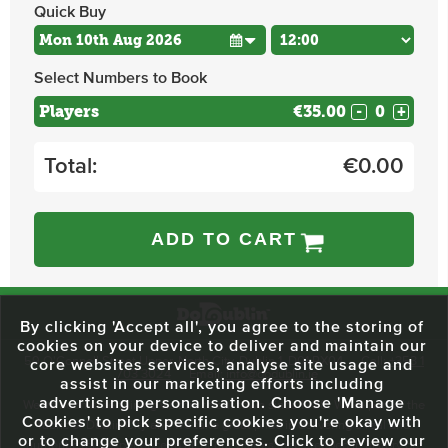
Quick Buy
Select Numbers to Book
Players
€35.00
-
+
Total:
€
0.00
ADD TO CART
By clicking 'Accept all', you agree to the storing of
cookies on your device to deliver and maintain our
59 O'Connell Street Upper, North City, Dublin 1, D01 RX04
Call:
+353 1
core websites services, analyse site usage and
703 3024
Email:
info@dodublin.ie
assist in our marketing efforts including
advertising personalisation. Choose 'Manage
We've been entertaining visitors to our town since 1988. We're part of the
Cookies' to pick specific cookies you're okay with
fabric of Dublin City and we take great pride in delivering a real and
or to change your preferences. Click to review our
authentic tour experience to all of our visitors, one steeped in history but