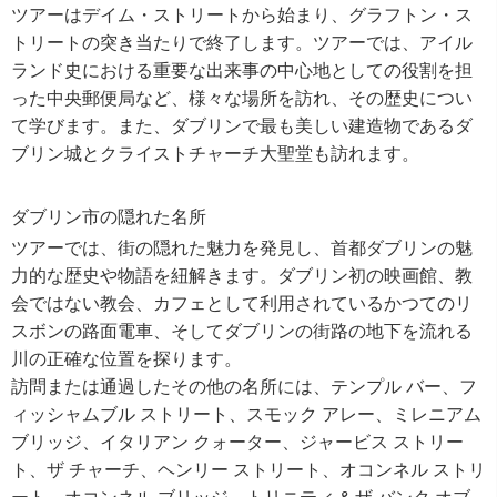
ツアーはデイム・ストリートから始まり、グラフトン・ス
トリートの突き当たりで終了します。ツアーでは、アイル
ランド史における重要な出来事の中心地としての役割を担
った中央郵便局など、様々な場所を訪れ、その歴史につい
て学びます。また、ダブリンで最も美しい建造物であるダ
ブリン城とクライストチャーチ大聖堂も訪れます。
ダブリン市の隠れた名所
ツアーでは、街の隠れた魅力を発見し、首都ダブリンの魅
力的な歴史や物語を紐解きます。ダブリン初の映画館、教
会ではない教会、カフェとして利用されているかつてのリ
スボンの路面電車、そしてダブリンの街路の地下を流れる
川の正確な位置を探ります。
訪問または通過したその他の名所には、テンプル バー、フ
ィッシャムブル ストリート、スモック アレー、ミレニアム
ブリッジ、イタリアン クォーター、ジャービス ストリー
ト、ザ チャーチ、ヘンリー ストリート、オコンネル ストリ