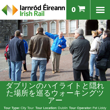
0
ダブリンのハイライトと隠れ
た場所を巡るウォーキングツ
アー
Tour Type:
City Tour
Tour Location:
Dublin
Tour Operator:
Pat Liddy