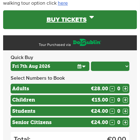
walking tour option click
here
BUY TICKETS
Tour Purchased via
Quick Buy
Select Numbers to Book
Adults
€28.00
-
+
Children
€15.00
-
+
Students
€24.00
-
+
Senior Citizens
€24.00
-
+
Total:
€
0.00