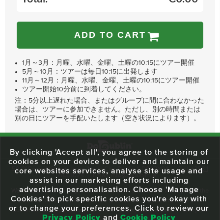
ADD TO CART
1月～3月：月曜、水曜、金曜、土曜の10:15にツアー開催
5月～10月：ツアーは毎日10:15に出発します
11月～12月：月曜、水曜、金曜、土曜の10:15にツアー開催
ツアー開始10分前に到着してください。
注：5分以上遅れた場合、またはグループに間に合わなかった
場合は、ツアーに参加できません。ただし、別の時間または
別の日にツアーを手配いたします（空き状況によります）。
By clicking 'Accept all', you agree to the storing of
cookies on your device to deliver and maintain our
59 O'Connell Street Upper, North City, Dublin 1, D01 RX04
Call:
+353 1
core websites services, analyse site usage and
703 3024
Email:
info@dodublin.ie
assist in our marketing efforts including
advertising personalisation. Choose 'Manage
We've been entertaining visitors to our town since 1988. We're part of the
Cookies' to pick specific cookies you're okay with
fabric of Dublin City and we take great pride in delivering a real and
or to change your preferences. Click to review our
authentic tour experience to all of our visitors, one steeped in history but
Privacy Policy
and
Cookie Policy