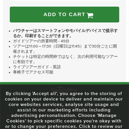
ADD TO CART
バウチャーはスマートフォンやモバイルデバイスで提示す
るか、印刷することができます。
ガイドツアーの所要時間 - 45分
ツアーは11:00～17:30（日曜日は11:45）まで30分ごとに開
催されます。
チケットは特定の時間枠ではなく、次の利用可能なツアー
に有効です。
ライブツアーガイド - 英語
車椅子でアクセス可能
By clicking 'Accept all', you agree to the storing of
cookies on your device to deliver and maintain our
59 O'Connell Street Upper, North City, Dublin 1, D01 RX04
Call:
+353 1
core websites services, analyse site usage and
703 3024
Email:
info@dodublin.ie
assist in our marketing efforts including
advertising personalisation. Choose 'Manage
We've been entertaining visitors to our town since 1988. We're part of the
Cookies' to pick specific cookies you're okay with
fabric of Dublin City and we take great pride in delivering a real and
or to change your preferences. Click to review our
authentic tour experience to all of our visitors, one steeped in history but