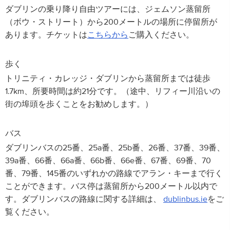
ダブリンの乗り降り自由ツアーには、ジェムソン蒸留所
（ボウ・ストリート）から200メートルの場所に停留所が
あります。チケットは
こちらから
ご購入ください。
歩く
トリニティ・カレッジ・ダブリンから蒸留所までは徒歩
1.7km、所要時間は約21分です。（途中、リフィー川沿いの
街の埠頭を歩くことをお勧めします。）
バス
ダブリンバスの25番、25a番、25b番、26番、37番、39番、
39a番、66番、66a番、66b番、66e番、67番、69番、70
番、79番、145番のいずれかの路線でアラン・キーまで行く
ことができます。バス停は蒸留所から200メートル以内で
す。ダブリンバスの路線に関する詳細は、
dublinbus.ie
をご
覧ください。