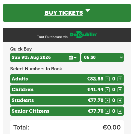
BUY TICKETS
Tour Purchased via
Quick Buy
Select Numbers to Book
Adults
€82.88
-
+
Children
€41.44
-
+
Students
€77.70
-
+
Senior Citizens
€77.70
-
+
Total:
€
0.00