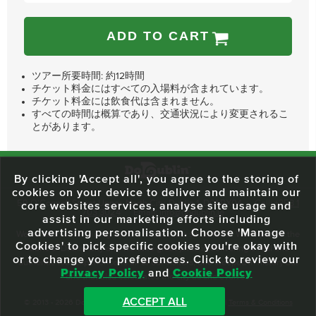
ADD TO CART
ツアー所要時間: 約12時間
チケット料金にはすべての入場料が含まれています。
チケット料金には飲食代は含まれません。
すべての時間は概算であり、交通状況により変更されるこ
とがあります。
By clicking 'Accept all', you agree to the storing of
cookies on your device to deliver and maintain our
59 O'Connell Street Upper, North City, Dublin 1, D01 RX04
Call:
+353 1
core websites services, analyse site usage and
703 3024
Email:
info@dodublin.ie
assist in our marketing efforts including
advertising personalisation. Choose 'Manage
We've been entertaining visitors to our town since 1988. We're part of the
Cookies' to pick specific cookies you're okay with
fabric of Dublin City and we take great pride in delivering a real and
or to change your preferences. Click to review our
authentic tour experience to all of our visitors, one steeped in history but
Privacy Policy
and
Cookie Policy
one that also celebrates the city as she evolves.
ACCEPT ALL
© 2013 - 2026 DoDublin. All Rights Reserved.
Privacy Policy
|
Terms & Conditions