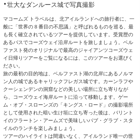
壮大なダンルース城で写真撮影
マコームズ トラベルは、北アイルランドへの旅行者に、一
般に「世界の 8 番目の不思議」と呼ばれるものを巡る、最
も長く確立されているツアーを提供しています。受賞歴の
あるバスでコーズウェイ沿岸ルートを旅しましょう。ベル
ファスト発のオリジナルで最高のジャイアンツコーズウェ
イ日帰りツアーをご覧になるには、このツアーをお選びく
ださい。
旅の最初の目的地は、ベルファスト湖の北岸にあるノルマ
ン人の城であるキャリックフレガス城です。カーンラフや
クーシェンデンの洞窟などの美しい場所に立ち寄りなが
ら、コーズウェイ海岸ルートに沿って移動します。ゲー
ム・オブ・スローンズの「キングス・ロード」の撮影場所
として使用された暗い生け垣に立ち寄った後は、バリント
イのフラートン・アームズで美味しいパブ・グラブ・スタ
イルのランチを楽しみましょう。
ツアーのハイライトは間違いなく、アイルランド唯一の世