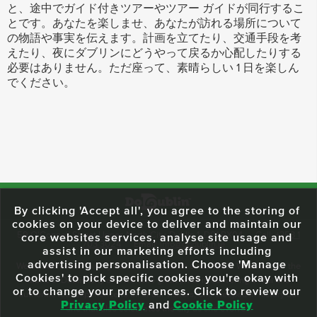
と、途中でガイド付きツアーやツアー ガイドが同行するこ
とです。あなたを楽しませ、あなたが訪れる場所について
の物語や事実を伝えます。計画を立てたり、交通手段を考
えたり、夜にダブリンにどうやって戻るか心配したりする
必要はありません。ただ座って、素晴らしい 1 日を楽しん
でください。
By clicking 'Accept all', you agree to the storing of
cookies on your device to deliver and maintain our
59 O'Connell Street Upper, North City, Dublin 1, D01 RX04
Call:
+353 1
core websites services, analyse site usage and
703 3024
Email:
info@dodublin.ie
assist in our marketing efforts including
advertising personalisation. Choose 'Manage
We've been entertaining visitors to our town since 1988. We're part of the
Cookies' to pick specific cookies you're okay with
fabric of Dublin City and we take great pride in delivering a real and
or to change your preferences. Click to review our
authentic tour experience to all of our visitors, one steeped in history but
Privacy Policy
and
Cookie Policy
one that also celebrates the city as she evolves.