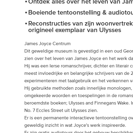
Ontdek alles over het leven van Ja
Boeiende tentoonstelling & audioto
Reconstructies van zijn woonvertrek
origineel exemplaar van Ulysses
James Joyce Centrum
Dit geweldige museum is gevestigd in een oud Georgi
zien over het leven van James Joyce en het werk dat 
Hij was een Ierse romanschrijver, dichter en literair
meest invloedrijke en belangrijke schrijvers van de 
experimenteren met taalgebruik en het verkennen v
Hij gebruikte methoden zoals innerlijke monologen,
omgekeerde woorden en toespelingen in de romans d
beroemdste boeken; Ulysses and Finnegans Wake. I
No. 7 Eccles Street uit Ulysses zien.
Er is een permanente interactieve tentoonstelling ov
geweldig inzicht in wat Joyce's werk inspireerde.
Er zijn gratis audiotours door het gebouw beschikba