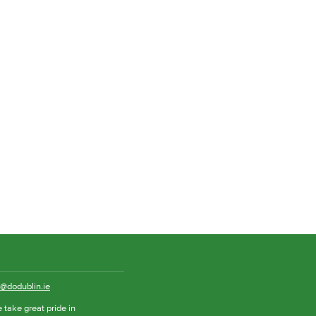
o@dodublin.ie
 take great pride in