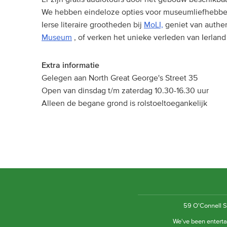
We hebben eindeloze opties voor museumliefhebber
Ierse literaire grootheden bij
MoLI,
geniet van authen
Museum
, of verken het unieke verleden van Ierland
Extra informatie
Gelegen aan North Great George's Street 35
Open van dinsdag t/m zaterdag 10.30-16.30 uur
Alleen de begane grond is rolstoeltoegankelijk
59 O'Connell St
We've been entertai