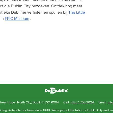
s die Dublin City bezoeken. Ontdek nog meer
tieke Dubliner verhalen en spullen bij
The Little
 in
EPIC Museum
.
reet Upper, North City, Dublin 1, D01 RX04
Call:
+353 1 703 3024
Email:
inf
ning visitors to our town since 1988. We're part of the fabric of Dublin City and we