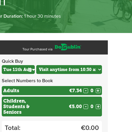
m
r Duration:
1 hour 30 minutes
Tour Purchased via
Quick Buy
Select Numbers to Book
Adults
€7.34
-
+
Children,
Students &
€5.00
-
+
Seniors
Total:
€
0.00