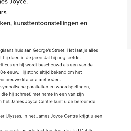
mes Joyce.
urs
ken, kunsttentoonstellingen en
aans huis aan George's Street. Het laat je alles
hij deed in de jaren dat hij nog leefde.
 criticus en hij wordt beschouwd als een van de
20e eeuw. Hij stond altijd bekend om het
an nieuwe literaire methoden.
 symbolische parallellen en woordspelingen,
ie hij schreef, met name in een van zijn
n het James Joyce Centre kunt u de beroemde
er Ulysses. In het James Joyce Centre krijgt u een
ar, evenals wandeltochten door de stad Dublin.