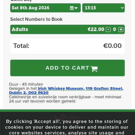
Select Numbers to Book
Adults
€22.00
-
+
Total:
€
0.00
ADD TO CART
Duur - 45 minuten
Gelegen in het
Irish Whiskey Museum, 119 Grafton Street,
Dublin 2, D02 E620
Cafeïnevrije en zuivelvrije room verkrijgbaar - moet minimaal
24 uur van tevoren worden gemeld
By clicking 'Accept all', you agree to the storing of
cookies on your device to deliver and maintain our
59 O'Connell Street Upper, North City, Dublin 1, D01 RX04
Call:
+353 1
core websites services, analyse site usage and