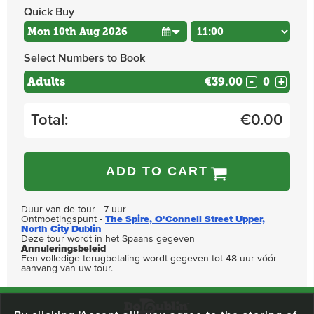
Quick Buy
Select Numbers to Book
Adults
€39.00
-
+
Total:
€
0.00
ADD TO CART
Duur van de tour - 7 uur
Ontmoetingspunt -
The Spire, O'Connell Street Upper,
North City Dublin
Deze tour wordt in het Spaans gegeven
Annuleringsbeleid
Een volledige terugbetaling wordt gegeven tot 48 uur vóór
aanvang van uw tour.