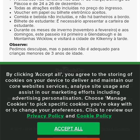
Páscoa e de 24 a 26 de dezembro.
Todas as atrações estão incluídas no preço do ingresso.
Voucher em papel ou bilhete eletrônico aceitos.
Comida e bebida não incluídas, e não há banheiros a bordo.
Bilhete de estudante: É necessário apresentar a carteira de
estudante.
Durante os meses de inverno (novembro a fevereiro) e aos
domingos, este passeio irá primeiro a Glendalough e às
Montanhas Wicklow, e visitará a cidade de Kilkenny à tarde.
Observe:
Pedimos desculpas, mas o passeio não é adequado para
crianças menores de 3 anos de idade.
By clicking 'Accept all', you agree to the storing of
cookies on your device to deliver and maintain our
59 O'Connell Street Upper, North City, Dublin 1, D01 RX04
Call:
+353 1
core websites services, analyse site usage and
703 3024
Email:
info@dodublin.ie
assist in our marketing efforts including
advertising personalisation. Choose 'Manage
We've been entertaining visitors to our town since 1988. We're part of the
Cookies' to pick specific cookies you're okay with
fabric of Dublin City and we take great pride in delivering a real and
or to change your preferences. Click to review our
authentic tour experience to all of our visitors, one steeped in history but
Privacy Policy
and
Cookie Policy
one that also celebrates the city as she evolves.
ACCEPT ALL
© 2013 - 2026 DoDublin. All Rights Reserved.
Privacy Policy
|
Terms & Conditions
Front Desk Login