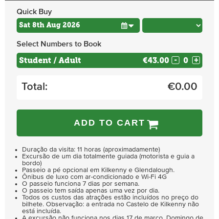
Quick Buy
Select Numbers to Book
Student / Adult
€43.00
-
+
Total:
€
0.00
ADD TO CART
Duração da visita: 11 horas (aproximadamente)
Excursão de um dia totalmente guiada (motorista e guia a
bordo)
Passeio a pé opcional em Kilkenny e Glendalough.
Ônibus de luxo com ar-condicionado e Wi-Fi 4G
O passeio funciona 7 dias por semana.
O passeio tem saída apenas uma vez por dia.
Todos os custos das atrações estão incluídos no preço do
bilhete. Observação: a entrada no Castelo de Kilkenny não
está incluída.
A excursão não funciona nos dias 17 de março, Domingo de