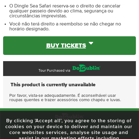
O Dingle Sea Safari reserva-se o direito de cancelar
qualquer passeio devido ao clima, segurança ou
circunstâncias imprevistas.
Você não terá direito a reembolso se não chegar no
horário designado.
BUY TICKETS
Tour Purchased via
This product is currently unavailable
Por favor, vista-se adequadamente. É aconselhável usar
roupas quentes e trazer acessórios como chapéu e luvas.
By clicking 'Accept all', you agree to the storing of
cookies on your device to deliver and maintain our
59 O'Connell Street Upper, North City, Dublin 1, D01 RX04
Call:
+353 1
core websites services, analyse site usage and
703 3024
Email:
info@dodublin.ie
assist in our marketing efforts including