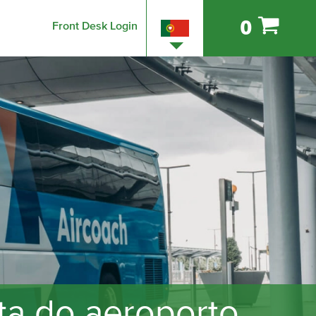
0
Front Desk Login
lta do aeroporto