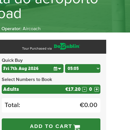
oad
r Operator:
Aircoach
Tour Purchased via
Quick Buy
Select Numbers to Book
Adults
€17.20
-
+
Total:
€
0.00
ADD TO CART