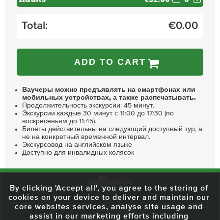
Total:
€
0.00
ADD TO CART
Ваучеры можно предъявлять на смартфонах или
мобильных устройствах, а также распечатывать.
Продолжительность экскурсии: 45 минут.
Экскурсии каждые 30 минут с 11:00 до 17:30 (по
воскресеньям до 11:45).
Билеты действительны на следующий доступный тур, а
не на конкретный временной интервал.
Экскурсовод на английском языке
Доступно для инвалидных колясок
By clicking 'Accept all', you agree to the storing of
cookies on your device to deliver and maintain our
59 O'Connell Street Upper, North City, Dublin 1, D01 RX04
Call:
+353 1
core websites services, analyse site usage and
703 3024
Email:
info@dodublin.ie
assist in our marketing efforts including