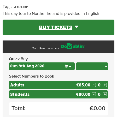
Гиды и языки
This day tour to Norther Ireland is provided in English
BUY TICKETS
Tour Purchased via
Quick Buy
Select Numbers to Book
Adults
€85.00
-
+
Students
€80.00
-
+
Total:
€
0.00