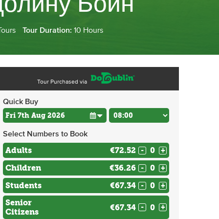
долину Бойн
Tours
Tour Duration:
10 Hours
Tour Purchased via
Quick Buy
Select Numbers to Book
Adults
€72.52
-
+
Children
€36.26
-
+
Students
€67.34
-
+
Senior
€67.34
-
+
Citizens