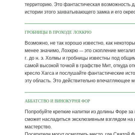
территорию. Это фантастическая возможность д
истории этого захватывающего замка и его окре
ГРОБНИЦЫ В ПРОХОДЕ ЛОХКРЮ
Возможно, не так хорошо известно, как некоторы
менее значимо, Лохкрю — это скопление мегали
г. до н. э. Холмы и гробницы известны под общ
самой высокой точкой в графстве Мит, откуда 
кресло Хагса и послушайте фантастические ист
эту область. Это действительно впечатляющее м
АББАТСТВО И ВИНОКУРНЯ ФОР
Попробуйте крепкие напитки из долины Форе за ку
сможет насладиться эксклюзивным взглядом на 
мастерство.
Посетители могут осмотреть место, где Святой 