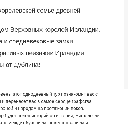
 королевской семье древней
дом Верховных королей Ирландии.
а и средневековые замки
красивых пейзажей Ирландии
ы от Дублина!
вень, этот однодневный тур познакомит вас с
 и перенесет вас в самое сердце графства
траной и народом на протяжении веков.
р будет полон историй об истории, мифологии
ланс между обучением, повествованием и