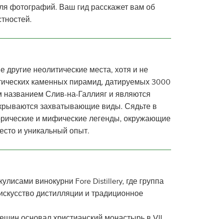
ля фотографий. Ваш гид расскажет вам об
стностей.
е другие неолитические места, хотя и не
тических каменных пирамид, датируемых 3000
им названием Слив-на-Галлияг и являются
открываются захватывающие виды. Сядьте в
орические и мифические легенды, окружающие
есто и уникальный опыт.
лисами винокурни Fore Distillery, где группа
искусство дистилляции и традиционное
Фешин основал христианский монастырь в VII