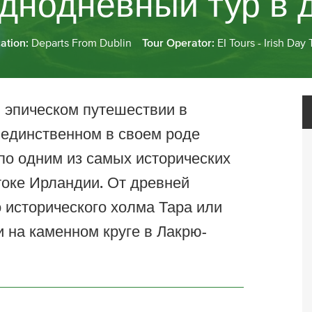
однодневный тур в 
cation:
Departs From Dublin
Tour Operator:
EI Tours - Irish Day 
в эпическом путешествии в
 единственном в своем роде
по одним из самых исторических
оке Ирландии. От древней
 исторического холма Тара или
 на каменном круге в Лакрю-