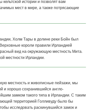
ы кельтской истории и позволят вам
начимых мест в мире, а также потрясающие
андии, Холм Тары в долине реки Бойн был
у Верховные короли правили Ирландией
екрасный вид на окружающую местность Мита.
ской местности Ирландии.
кую местность и живописные пейзажи, мы
ий и хорошо сохранившийся англо-
йшим замком такого типа в Ирландии. С таким
сающей территорией Голливуду было бы
 чтобы исследовать раскинувшийся замок и