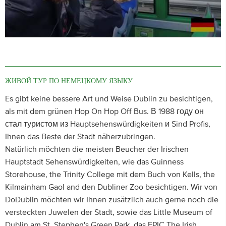
ЖИВОЙ ТУР ПО НЕМЕЦКОМУ ЯЗЫКУ
Es gibt keine bessere Art und Weise Dublin zu besichtigen,
als mit dem grünen Hop On Hop Off Bus. В 1988 году он
стал туристом из Hauptsehenswürdigkeiten и Sind Profis,
Ihnen das Beste der Stadt näherzubringen.
Natürlich möchten die meisten Beucher der Irischen
Hauptstadt Sehenswürdigkeiten, wie das Guinness
Storehouse, the Trinity College mit dem Buch von Kells, the
Kilmainham Gaol and den Dubliner Zoo besichtigen. Wir von
DoDublin möchten wir Ihnen zusätzlich auch gerne noch die
versteckten Juwelen der Stadt, sowie das Little Museum of
Dublin am St. Stephen's Green Park, das EPIC The Irish