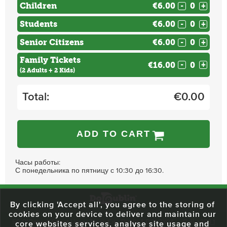
Children
€6.00
-
+
Students
€6.00
-
+
Senior Citizens
€6.00
-
+
Family Tickets
€16.00
-
+
(2 Adults + 2 Kids)
Total:
€
0.00
ADD TO CART
Часы работы:
С понедельника по пятницу с 10:30 до 16:30.
By clicking 'Accept all', you agree to the storing of
cookies on your device to deliver and maintain our
59 O'Connell Street Upper, North City, Dublin 1, D01 RX04
Call:
+353 1
core websites services, analyse site usage and