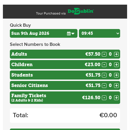
Tour Purchased via
Quick Buy
Select Numbers to Book
Adults
€57.50
-
+
Children
€23.00
-
+
Students
€51.75
-
+
Senior Citizens
€51.75
-
+
Family Tickets
€126.50
-
+
(2 Adults & 2 Kids)
Total:
€
0.00