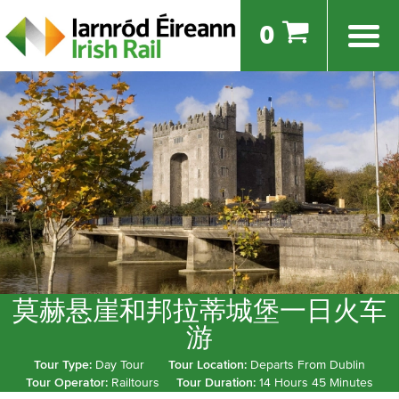
0
莫赫悬崖和邦拉蒂城堡一日火车
游
Tour Type:
Day Tour
Tour Location:
Departs From Dublin
Tour Operator:
Railtours
Tour Duration:
14 Hours 45 Minutes