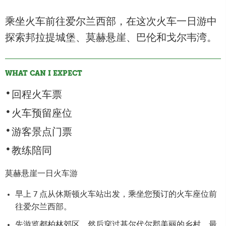
乘坐火车前往爱尔兰西部，在这次火车一日游中
探索邦拉提城堡、莫赫悬崖、巴伦和戈尔韦湾。
WHAT CAN I EXPECT
回程火车票
火车预留座位
游客景点门票
教练陪同
莫赫悬崖一日火车游
早上 7 点从休斯顿火车站出发，乘坐您预订的火车座位前
往爱尔兰西部。
先游览都柏林郊区，然后穿过基尔代尔郡美丽的乡村，最