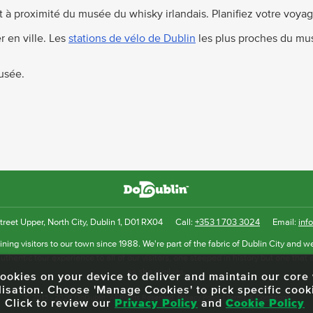
 à proximité du musée du whisky irlandais. Planifiez votre voyag
 en ville. Les
stations de vélo de Dublin
les plus proches du mus
Musée.
reet Upper, North City, Dublin 1, D01 RX04
Call:
+353 1 703 3024
Email:
inf
ning visitors to our town since 1988. We're part of the fabric of Dublin City and we
uthentic tour experience to all of our visitors, one steeped in history but one that 
as she evolves.
f cookies on your device to deliver and maintain our cor
lisation. Choose 'Manage Cookies' to pick specific cook
© 2013 - 2026 DoDublin. All Rights Reserved.
Privacy Policy
|
Terms & Conditions
Click to review our
Privacy Policy
and
Cookie Policy