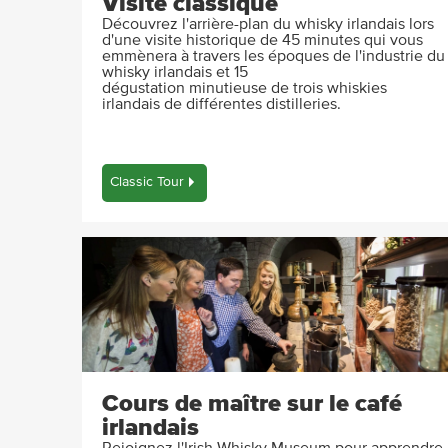
Visite classique
Découvrez l'arrière-plan du whisky irlandais lors
d'une visite historique de 45 minutes qui vous
emmènera à travers les époques de l'industrie du
whisky irlandais et 15
dégustation minutieuse de trois whiskies
irlandais de différentes distilleries.
Classic Tour
Cours de maître sur le café
irlandais
Rejoignez l'Irish Whisky Museum pour apprendre