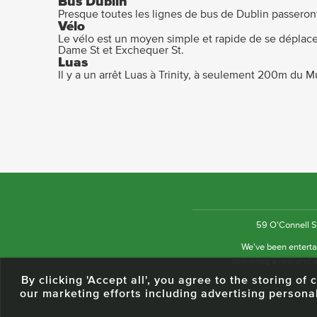
Bus Dublin
Presque toutes les lignes de bus de Dublin passeront
Vélo
Le vélo est un moyen simple et rapide de se déplacer
Dame St et Exchequer St.
Luas
Il y a un arrêt Luas à Trinity, à seulement 200m du 
59 O'Connell St
We've been entertai
delivering a real and a
By clicking 'Accept all', you agree to the storing o
our marketing efforts including advertising persona